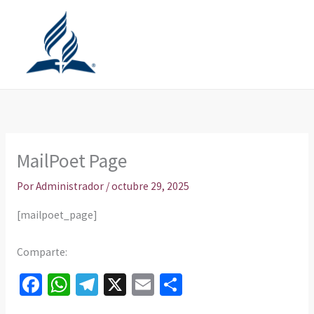
Ir
al
contenido
MailPoet Page
Por
Administrador
/
octubre 29, 2025
[mailpoet_page]
Comparte:
Fa
W
Te
X
E
C
ce
h
le
m
o